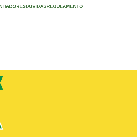
NHADORES
DÚVIDAS
REGULAMENTO