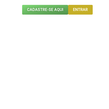
CADASTRE-SE AQUI
ENTRAR