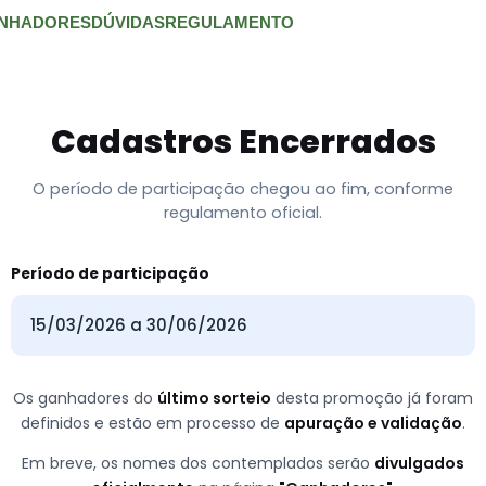
NHADORES
DÚVIDAS
REGULAMENTO
Cadastros Encerrados
O período de participação chegou ao fim, conforme
regulamento oficial.
Período de participação
15/03/2026 a 30/06/2026
Os ganhadores do
último sorteio
desta promoção já foram
definidos e estão em processo de
apuração e validação
.
Em breve, os nomes dos contemplados serão
divulgados