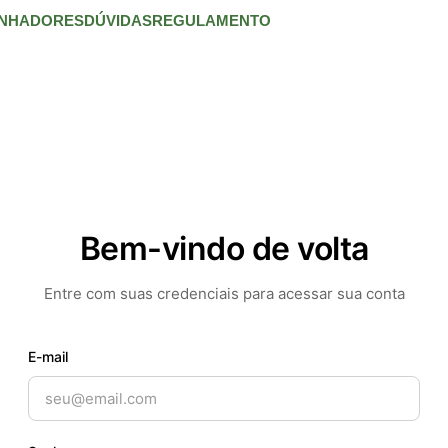
NHADORES
DÚVIDAS
REGULAMENTO