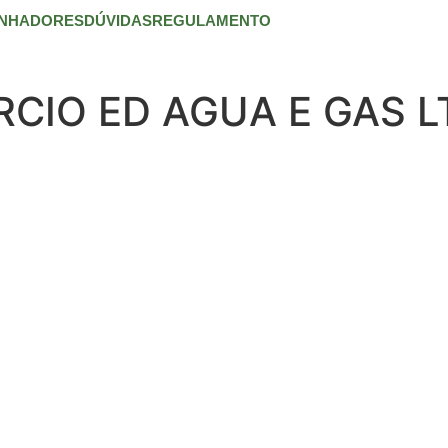
NHADORES
DÚVIDAS
REGULAMENTO
CIO ED AGUA E GAS L