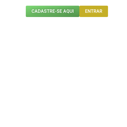
CADASTRE-SE AQUI
ENTRAR