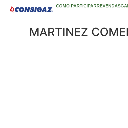
COMO PARTICIPAR
REVENDAS
GA
MARTINEZ COMER