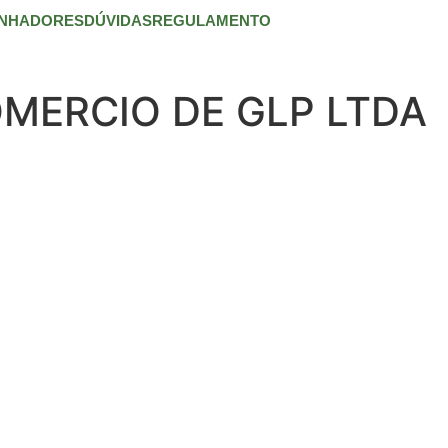
NHADORES
DÚVIDAS
REGULAMENTO
MERCIO DE GLP LTDA