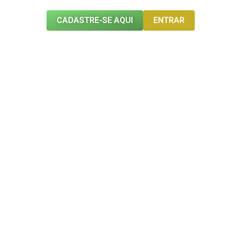
CADASTRE-SE AQUI
ENTRAR