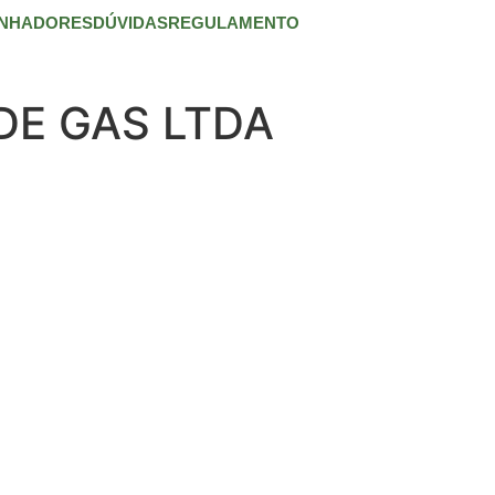
NHADORES
DÚVIDAS
REGULAMENTO
DE GAS LTDA