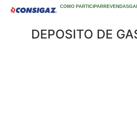
COMO PARTICIPAR
REVENDAS
GA
DEPOSITO DE GA